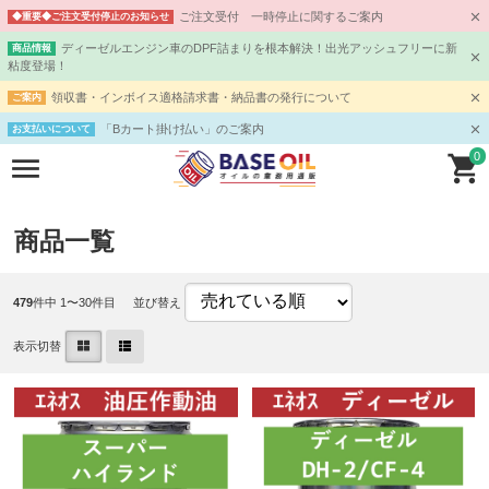
ご注文受付 一時停止に関するご案内
◆重要◆ご注文受付停止のお知らせ
ディーゼルエンジン車のDPF詰まりを根本解決！出光アッシュフリーに新
商品情報
粘度登場！
領収書・インボイス適格請求書・納品書の発行について
ご案内
「Bカート掛け払い」のご案内
お支払いについて
0
商品一覧
479
件中 1〜30件目
並び替え
表示切替