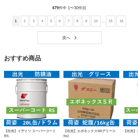
479
件中 1〜30件目
1
2
3
4
5
6
7
8
9
10
...
15
16
おすすめ商品
【出光】イデミツ スーパーコート
【出光】エポネックスSRグリース
【出光】ス
RS
№2