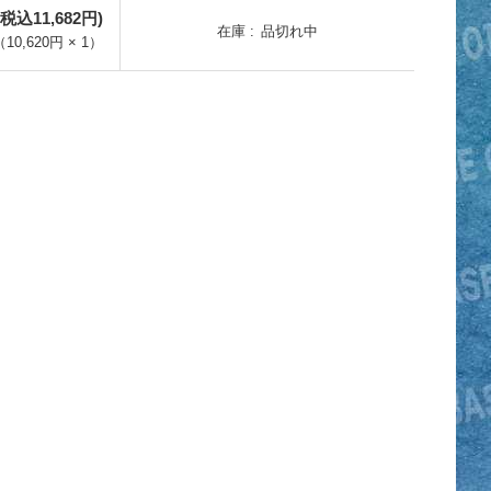
(税込11,682円)
在庫
品切れ中
（
10,620円
×
1
）