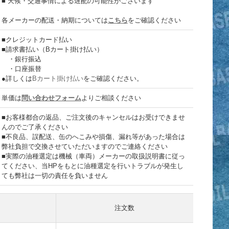
■ 天候・交通事情による遅配の可能性がございます
各メーカーの配送・納期については
こちら
をご確認ください
■クレジットカード払い
■請求書払い（Bカート掛け払い）
・銀行振込
・口座振替
●詳しくは
Bカート掛け払い
をご確認ください。
単価は
問い合わせフォーム
よりご相談ください
■お客様都合の返品、ご注文後のキャンセルはお受けできませ
んのでご了承ください
■不良品、誤配送、缶のへこみや損傷、漏れ等があった場合は
弊社負担で交換させていただいますのでご連絡ください
■実際の油種選定は機械（車両）メーカーの取扱説明書に従っ
てください、当HPをもとに油種選定を行いトラブルが発生し
ても弊社は一切の責任を負いません
注文数