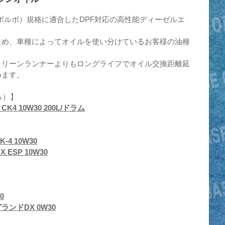
4.5（ボルボ）規格に適合したDPF対応の高性能ディーゼルエ
ため、車種によってオイルを使い分けているお客様の油種
クリーンランナーよりもロングライフでオイル交換距離延
めます。
ら）】
 10W30 200L/ドラム
-4 10W30
ESP 10W30
0
ンドDX 0W30