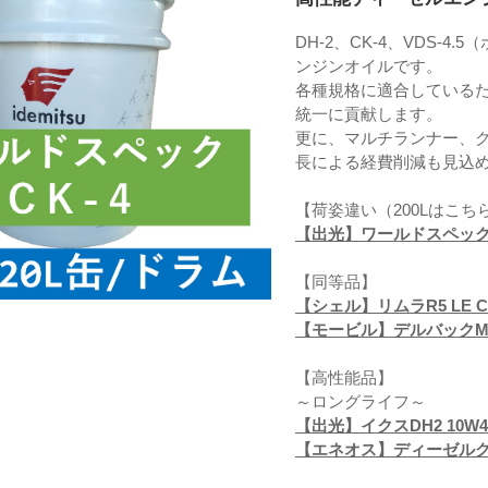
DH-2、CK-4、VDS-
ンジンオイルです。
各種規格に適合している
統一に貢献します。
更に、マルチランナー、
長による経費削減も見込
【荷姿違い（200Lはこち
【出光】ワールドスペックCK4
【同等品】
【シェル】リムラR5 LE CK
【モービル】デルバックMX 
【高性能品】
～ロングライフ～
【出光】イクスDH2 10W4
【エネオス】ディーゼルグラ