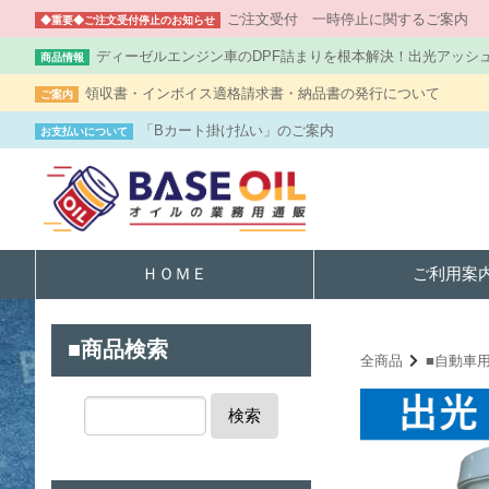
ご注文受付 一時停止に関するご案内
◆重要◆ご注文受付停止のお知らせ
ディーゼルエンジン車のDPF詰まりを根本解決！出光アッシ
商品情報
領収書・インボイス適格請求書・納品書の発行について
ご案内
「Bカート掛け払い」のご案内
お支払いについて
ＨＯＭＥ
ご利用案
■商品検索
全商品
■自動車
検索