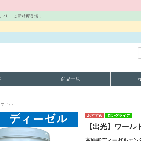
ュフリーに新粘度登場！
内
商品一覧
用オイル
ロングライフ
【出光】ワールドス
高性能ディーゼルエン