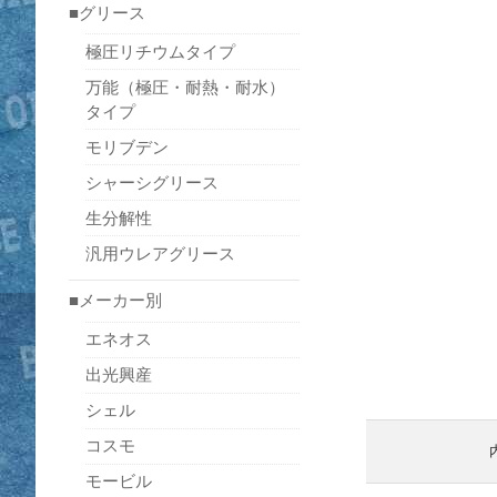
■グリース
極圧リチウムタイプ
万能（極圧・耐熱・耐水）
タイプ
モリブデン
シャーシグリース
生分解性
汎用ウレアグリース
■メーカー別
エネオス
出光興産
シェル
コスモ
モービル