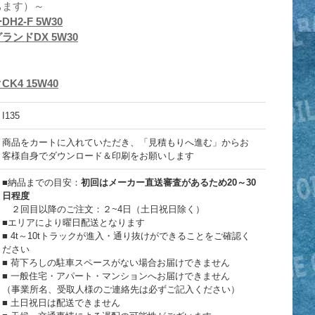
ちます）～
2-F 5W30
ンドDX 5W30
4 15W40
I135
商品をカートに入れていただき、「見積もりへ進む」からお
客様自身でダウンロード＆印刷をお願いします
■納品までの目安：
初回はメーカー直送審査があるため20～30
日程度
２回目以降のご注文：２~4日（土日祝日除く）
■エリアにより曜日配送となります
■ 4t～10tトラックが進入・通り抜けができることをご確認く
ださい
■ 荷下ろしの駐車スペースがない場合お届けできません
■ 一般住宅・アパート・マンションへお届けできません
（事業所名、受取人様のご連絡先は必ずご記入ください）
■ 土日祝日は配送できません