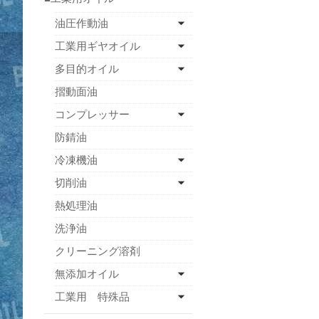
油圧作動油
工業用ギヤオイル
多目的オイル
摺動面油
コンプレッサー
防錆油
冷凍機油
切削油
熱処理油
洗浄油
クリーニング溶剤
無添加オイル
工業用 特殊品