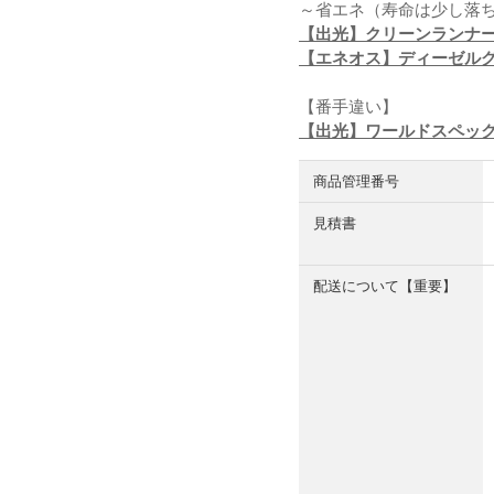
～省エネ（寿命は少し落
【出光】クリーンランナーDH
【エネオス】ディーゼルグラ
【番手違い】
【出光】ワールドスペックCK
商品管理番号
見積書
配送について【重要】