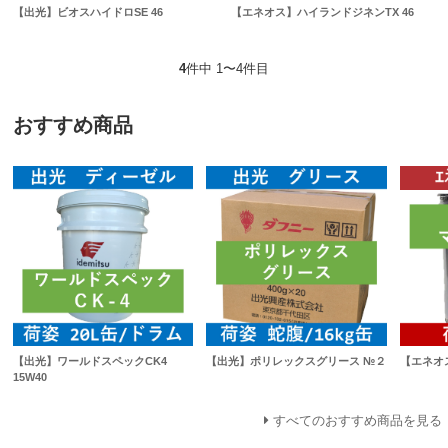
【出光】ビオスハイドロSE 46
【エネオス】ハイランドジネンTX 46
4
件中 1〜4件目
おすすめ商品
【出光】ワールドスペックCK4
【出光】ポリレックスグリース №２
【エネオ
15W40
すべてのおすすめ商品を見る