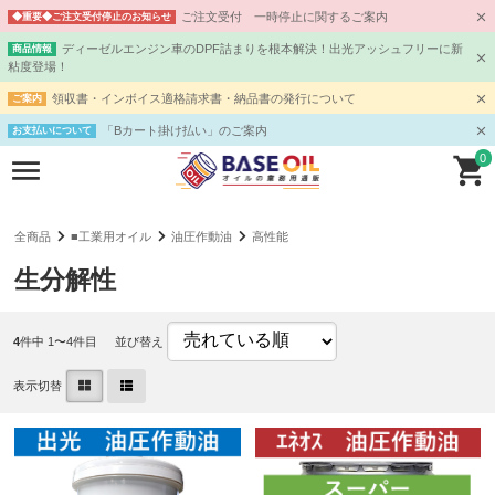
ご注文受付 一時停止に関するご案内
◆重要◆ご注文受付停止のお知らせ
ディーゼルエンジン車のDPF詰まりを根本解決！出光アッシュフリーに新
商品情報
粘度登場！
領収書・インボイス適格請求書・納品書の発行について
ご案内
「Bカート掛け払い」のご案内
お支払いについて
0
全商品
■工業用オイル
油圧作動油
高性能
生分解性
4
件中 1〜4件目
並び替え
表示切替