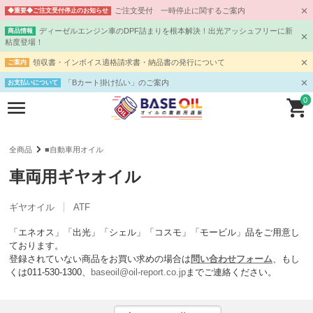
ご注文受付 一時停止に関するご案内
◆重要◆ご注文受付停止のお知らせ
ディーゼルエンジン車のDPF詰まりを根本解決！出光アッシュフリーに新
商品情報
粘度登場！
領収書・インボイス適格請求書・納品書の発行について
ご案内
「Bカート掛け払い」のご案内
お支払いについて
0
全商品
■自動車用オイル
車両用ギヤオイル
ギヤオイル
ATF
「エネオス」「出光」「シェル」「コスモ」「モービル」品をご用意し
ております。
登録されていない商品をお買い求めの場合は
問い合わせフォーム
、もし
くは011-530-1300、
baseoil@oil-report.co.jp
までご連絡ください。