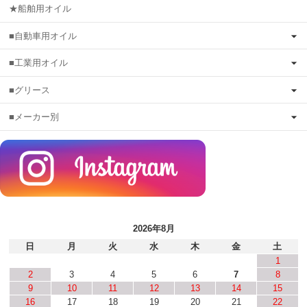
★船舶用オイル
■自動車用オイル
■工業用オイル
■グリース
■メーカー別
2026年8月
日
月
火
水
木
金
土
1
2
3
4
5
6
7
8
9
10
11
12
13
14
15
16
17
18
19
20
21
22