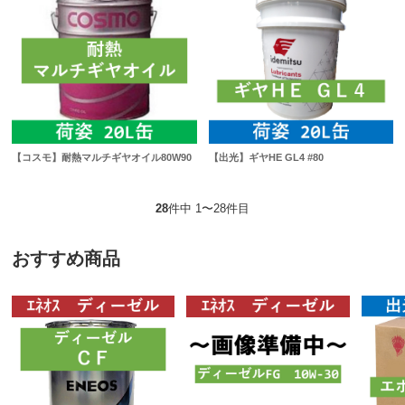
【コスモ】耐熱マルチギヤオイル80W90
【出光】ギヤHE GL4 #80
28
件中 1〜28件目
おすすめ商品