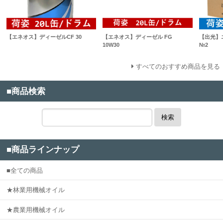
【エネオス】ディーゼルCF 30
【エネオス】ディーゼル FG
【出光】
10W30
№2
すべてのおすすめ商品を見る
■商品検索
検索
■商品ラインナップ
■全ての商品
★林業用機械オイル
★農業用機械オイル