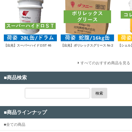
【出光】スーパーハイドロST 46
【出光】ポリレックスグリース №２
【シェル】
すべてのおすすめ商品を見る
■商品検索
検索
■商品ラインナップ
■全ての商品