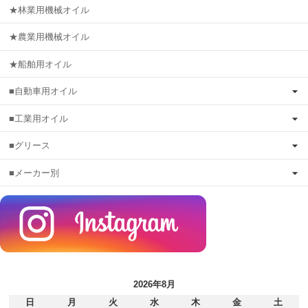
★林業用機械オイル
★農業用機械オイル
★船舶用オイル
■自動車用オイル
■工業用オイル
■グリース
■メーカー別
2026年8月
日
月
火
水
木
金
土