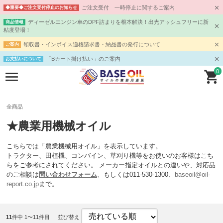
ご注文受付 一時停止に関するご案内
◆重要◆ご注文受付停止のお知らせ
ディーゼルエンジン車のDPF詰まりを根本解決！出光アッシュフリーに新
商品情報
粘度登場！
領収書・インボイス適格請求書・納品書の発行について
ご案内
「Bカート掛け払い」のご案内
お支払いについて
0
全商品
★農業用機械オイル
こちらでは「農業機械用オイル」を表示しています。
トラクター、田植機、コンバイン、草刈り機等をお使いのお客様はこち
らをご参考にされてください。 メーカー指定オイルとの違いや、対応品
のご相談は
問い合わせフォーム
、もしくは011-530-1300、
baseoil@oil-
report.co.jp
まで。
11
件中 1〜11件目
並び替え