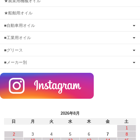
★農業用機械オイル
★船舶用オイル
■自動車用オイル
■工業用オイル
■グリース
■メーカー別
2026年8月
日
月
火
水
木
金
土
1
2
3
4
5
6
7
8