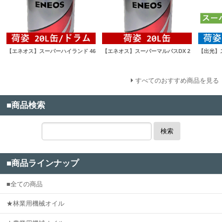
【エネオス】スーパーハイランド 46
【エネオス】スーパーマルパスDX 2
【出光】ス
すべてのおすすめ商品を見る
■商品検索
検索
■商品ラインナップ
■全ての商品
★林業用機械オイル