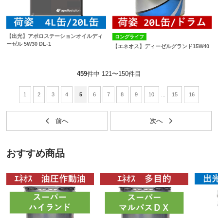
【出光】アポロステーションオイルディ
ロングライフ
ーゼル 5W30 DL-1
【エネオス】ディーゼルグランド15W40
459
件中 121〜150件目
1
2
3
4
5
6
7
8
9
10
...
15
16
おすすめ商品