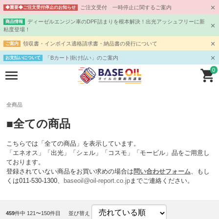
ご注文受付 一時停止に関するご案内
◆重要◆ご注文受付停止のお知らせ
ディーゼルエンジン車のDPF詰まりを根本解決！出光アッシュフリーに新
商品情報
粘度登場！
領収書・インボイス適格請求書・納品書の発行について
ご案内
「Bカート掛け払い」のご案内
お支払いについて
0
全商品
■全ての商品
こちらでは「全ての商品」を表示しています。
「エネオス」「出光」「シェル」「コスモ」「モービル」品をご用意し
ております。
登録されていない商品をお買い求めの場合は
問い合わせフォーム
、もし
くは011-530-1300、
baseoil@oil-report.co.jp
までご連絡ください。
459
件中 121〜150件目
並び替え