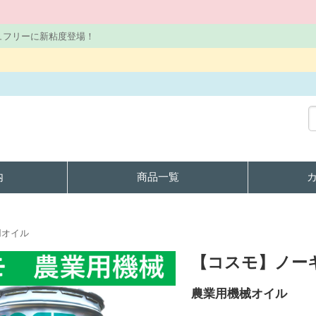
ュフリーに新粘度登場！
内
商品一覧
用オイル
【コスモ】ノーキ
農業用機械オイル