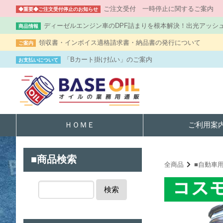
ご注文受付 一時停止に関するご案内
◆重要◆ご注文受付停止のお知らせ
ディーゼルエンジン車のDPF詰まりを根本解決！出光アッシ
商品情報
領収書・インボイス適格請求書・納品書の発行について
ご案内
「Bカート掛け払い」のご案内
お支払いについて
ＨＯＭＥ
ご利用案
■商品検索
全商品
■自動車
検索