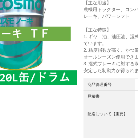
【主な用途】
農機用トラクター、コン
レーキ、パワーシフト
【主な特徴】
1. ギヤ－油、油圧油、
ています。
2. 粘度指数が高く、か
オールシーズン使用でき
3. 湿式ブレーキに対す
安定した制動力が得られ
商品管理番号
見積書
配送について【重要】