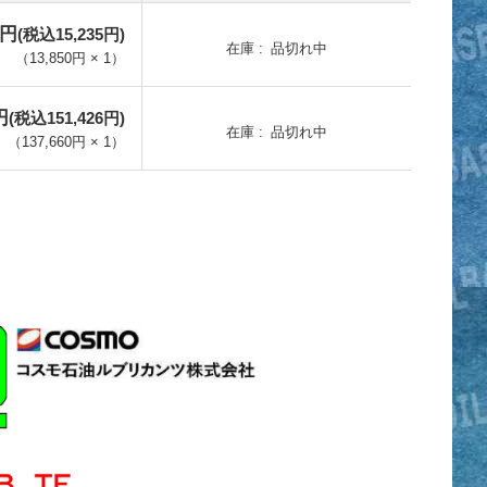
0円
(税込15,235円)
在庫
品切れ中
（
13,850円
×
1
）
円
(税込151,426円)
在庫
品切れ中
（
137,660円
×
1
）