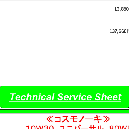
13,85
2
137,660
1