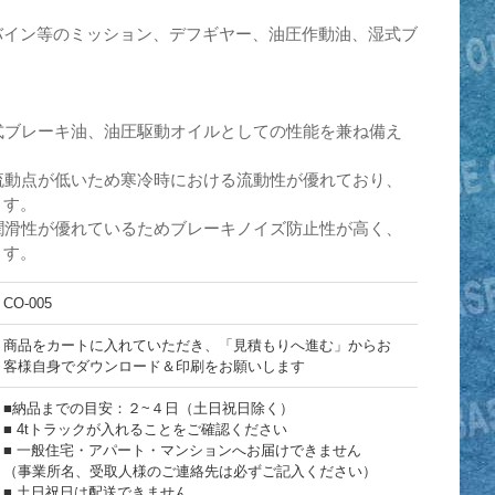
バイン等のミッション、デフギヤー、油圧作動油、湿式ブ
湿式ブレーキ油、油圧駆動オイルとしての性能を兼ね備え
つ流動点が低いため寒冷時における流動性が優れており、
ます。
る潤滑性が優れているためブレーキノイズ防止性が高く、
ます。
CO-005
商品をカートに入れていただき、「見積もりへ進む」からお
客様自身でダウンロード＆印刷をお願いします
■納品までの目安：２~４日（土日祝日除く）
■ 4tトラックが入れることをご確認ください
■ 一般住宅・アパート・マンションへお届けできません
（事業所名、受取人様のご連絡先は必ずご記入ください）
■ 土日祝日は配送できません