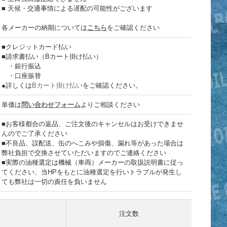
■ 天候・交通事情による遅配の可能性がございます
各メーカーの納期については
こちら
をご確認ください
■クレジットカード払い
■請求書払い（Bカート掛け払い）
・銀行振込
・口座振替
●詳しくは
Bカート掛け払い
をご確認ください。
単価は
問い合わせフォーム
よりご相談ください
■お客様都合の返品、ご注文後のキャンセルはお受けできませ
んのでご了承ください
■不良品、誤配送、缶のへこみや損傷、漏れ等があった場合は
弊社負担で交換させていただいますのでご連絡ください
■実際の油種選定は機械（車両）メーカーの取扱説明書に従っ
てください、当HPをもとに油種選定を行いトラブルが発生し
ても弊社は一切の責任を負いません
注文数