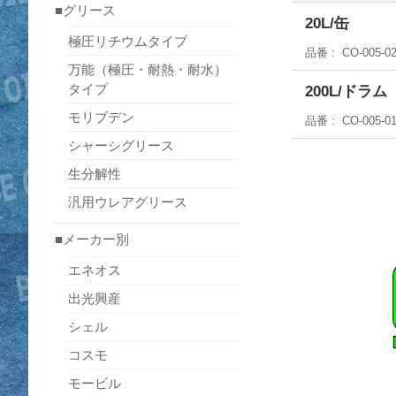
■グリース
20L/缶
極圧リチウムタイプ
品番
CO-005-0
万能（極圧・耐熱・耐水）
タイプ
200L/ドラム
モリブデン
品番
CO-005-0
シャーシグリース
生分解性
汎用ウレアグリース
■メーカー別
エネオス
出光興産
シェル
コスモ
モービル