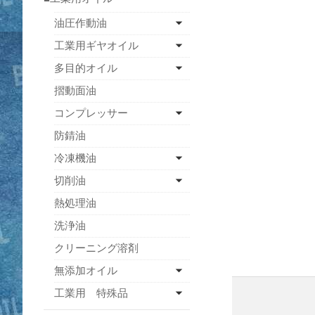
油圧作動油
工業用ギヤオイル
多目的オイル
摺動面油
コンプレッサー
防錆油
冷凍機油
切削油
熱処理油
洗浄油
クリーニング溶剤
無添加オイル
工業用 特殊品