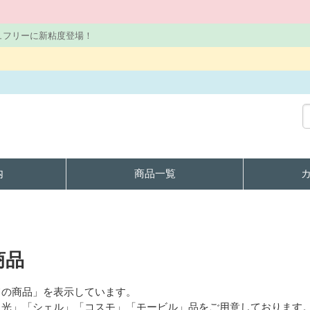
ュフリーに新粘度登場！
内
商品一覧
商品
ての商品」を表示しています。
出光」「シェル」「コスモ」「モービル」品をご用意しております