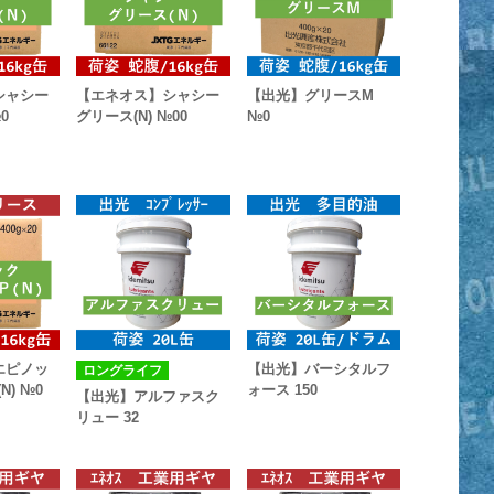
シャシー
【エネオス】シャシー
【出光】グリースM
0
グリース(N) №00
№0
エピノッ
【出光】バーシタルフ
ロングライフ
N) №0
ォース 150
【出光】アルファスク
リュー 32