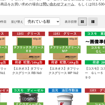
い商品をお買い求めの場合は
問い合わせフォーム
、もしくは011-530-
50件目
並び替え
表示切替
フリッ
【エネオス】タフリッ
【エネオス】タフリッ
【コスモ】コ
 №1
クスグリース RB №0
クスグリース MP №2
ー ＧＬー５
９０