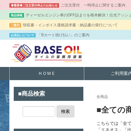
ご注文受付 一時停止に関するご案内
◆重要◆ご注文受付停止のお知らせ
ディーゼルエンジン車のDPF詰まりを根本解決！出光アッシ
商品情報
領収書・インボイス適格請求書・納品書の発行について
ご案内
「Bカート掛け払い」のご案内
お支払いについて
ＨＯＭＥ
ご利用案
■商品検索
全商品
■全ての
検索
こちらでは「全
「エネオス」「