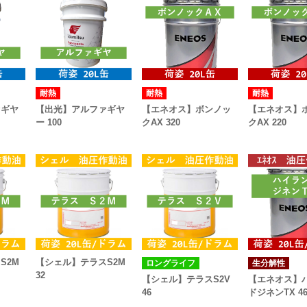
耐熱
耐熱
耐熱
ァギヤ
【出光】アルファギヤ
【エネオス】ボンノッ
【エネオス】
ー 100
クAX 320
クAX 220
S2M
【シェル】テラスS2M
ロングライフ
生分解性
32
【シェル】テラスS2V
【エネオス】
46
ドジネンTX 4