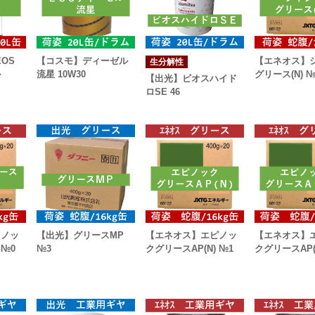
OS
【コスモ】ディーゼル
【エネオス】
生分解性
ル
流星 10W30
グリース(N) №
【出光】ビオスハイド
ロSE 46
リノッ
【出光】グリースMP
【エネオス】エピノッ
【エネオス】
 №0
№3
クグリースAP(N) №1
クグリースAP(