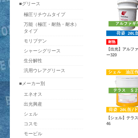
■グリース
極圧リチウムタイプ
万能（極圧・耐熱・耐水）
タイプ
モリブデン
耐熱
【出光】アルフ
シャーシグリース
ー320
生分解性
汎用ウレアグリース
■メーカー別
エネオス
出光興産
シェル
【シェル】テラス
コスモ
46
モービル