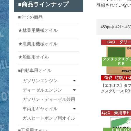
■商品ラインナップ
登録されていな
■全ての商品
459
件中 421〜4
★林業用機械オイル
★農業用機械オイル
★船舶用オイル
■自動車用オイル
ガソリンエンジン
【エネオス】タ
ディーゼルエンジン
クスグリース RB
ガソリン・ディーゼル兼用
車両用ギヤオイル
ガスヒートポンプ用オイル
■工業用オイル