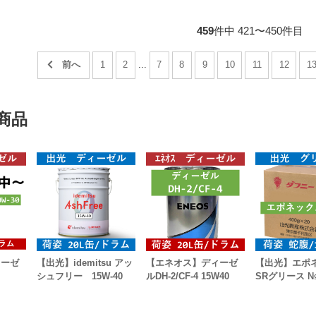
459
件中 421〜450件目
1
2
...
7
8
9
10
11
12
1
商品
ィーゼ
【出光】idemitsu アッ
【エネオス】ディーゼ
【出光】エポ
シュフリー 15W-40
ルDH-2/CF-4 15W40
SRグリース №