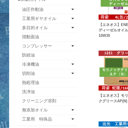
油圧作動油
工業用ギヤオイル
【エネオス】ENE
多目的オイル
ディーゼルオイ
10W30
摺動面油
コンプレッサー
防錆油
冷凍機油
切削油
熱処理油
洗浄油
【エネオス】モ
クリーニング溶剤
クグリースAP(N)
無添加オイル
工業用 特殊品