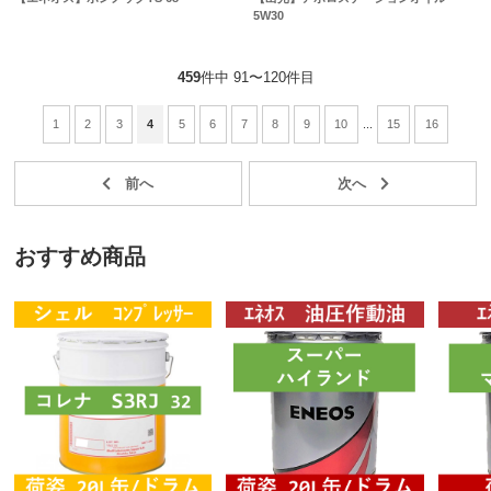
5W30
459
件中 91〜120件目
1
2
3
4
5
6
7
8
9
10
...
15
16
おすすめ商品