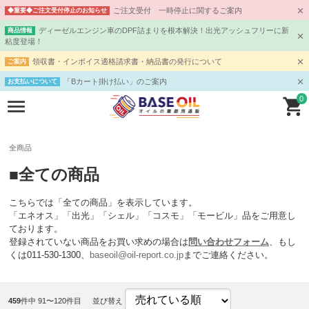
ご注文受付 一時停止に関するご案内
◆重要◆ご注文受付停止のお知らせ
ディーゼルエンジン車のDPF詰まりを根本解決！出光アッシュフリーに新
商品情報
粘度登場！
領収書・インボイス適格請求書・納品書の発行について
ご案内
「Bカート掛け払い」のご案内
お支払いについて
0
全商品
■全ての商品
こちらでは「全ての商品」を表示しています。
「エネオス」「出光」「シェル」「コスモ」「モービル」品をご用意し
ております。
登録されていない商品をお買い求めの場合は
問い合わせフォーム
、もし
くは011-530-1300、
baseoil@oil-report.co.jp
までご連絡ください。
459
件中 91〜120件目
並び替え