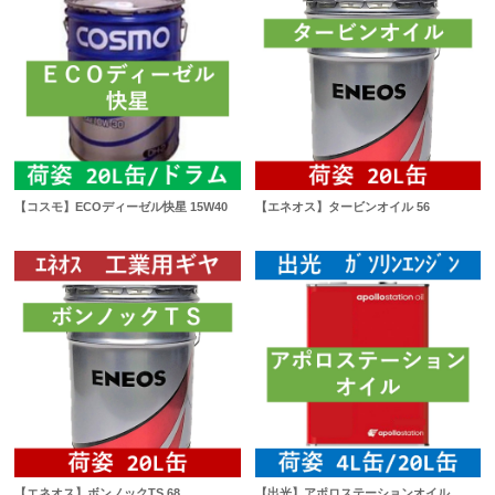
【コスモ】ECOディーゼル快星 15W40
【エネオス】タービンオイル 56
【エネオス】ボンノックTS 68
【出光】アポロステーションオイル