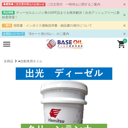
ご注文受付 一時停止に関するご案内
◆重要◆ご注文受付停止のお知らせ
ディーゼルエンジン車のDPF詰まりを根本解決！出光アッシュフリーに新
商品情報
粘度登場！
領収書・インボイス適格請求書・納品書の発行について
ご案内
「Bカート掛け払い」のご案内
お支払いについて
0
全商品
■自動車用オイル