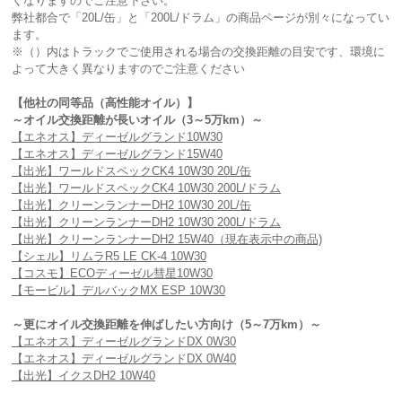
くなりますのでご注意下さい。
弊社都合で「20L/缶」と「200L/ドラム」の商品ページが別々になってい
ます。
※（）内はトラックでご使用される場合の交換距離の目安です、環境に
よって大きく異なりますのでご注意ください
【他社の同等品（高性能オイル）】
～オイル交換距離が長いオイル（3～5万km）～
【エネオス】ディーゼルグランド10W30
【エネオス】ディーゼルグランド15W40
【出光】ワールドスペックCK4 10W30 20L/缶
【出光】ワールドスペックCK4 10W30 200L/ドラム
【出光】クリーンランナーDH2 10W30 20L/缶
【出光】クリーンランナーDH2 10W30 200L/ドラム
【出光】クリーンランナーDH2 15W40（現在表示中の商品)
【シェル】リムラR5 LE CK-4 10W30
【コスモ】ECOディーゼル彗星10W30
【モービル】デルバックMX ESP 10W30
～更にオイル交換距離を伸ばしたい方向け（5～7万km）～
【エネオス】ディーゼルグランドDX 0W30
【エネオス】ディーゼルグランドDX 0W40
【出光】イクスDH2 10W40