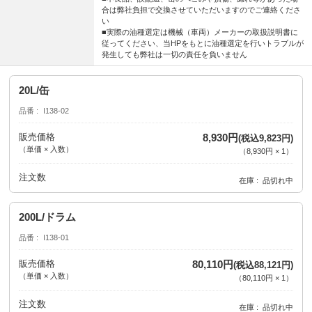
合は弊社負担で交換させていただいますのでご連絡くださ
い
■実際の油種選定は機械（車両）メーカーの取扱説明書に
従ってください、当HPをもとに油種選定を行いトラブルが
発生しても弊社は一切の責任を負いません
20L/缶
品番
I138-02
販売価格
8,930円
(税込9,823円)
（単価 × 入数）
（
8,930円
×
1
）
注文数
在庫
品切れ中
200L/ドラム
品番
I138-01
販売価格
80,110円
(税込88,121円)
（単価 × 入数）
（
80,110円
×
1
）
注文数
在庫
品切れ中