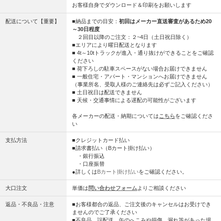
お客様自身でダウンロード＆印刷をお願いします
配送について【重要】
■納品までの目安：
初回はメーカー直送審査があるため20
～30日程度
２回目以降のご注文：２~4日（土日祝日除く）
■エリアにより曜日配送となります
■ 4t～10tトラックが進入・通り抜けができることをご確認
ください
■ 荷下ろしの駐車スペースがない場合お届けできません
■ 一般住宅・アパート・マンションへお届けできません
（事業所名、受取人様のご連絡先は必ずご記入ください）
■ 土日祝日は配送できません
■ 天候・交通事情による遅配の可能性がございます
各メーカーの配送・納期については
こちら
をご確認くださ
い
支払方法
■クレジットカード払い
■請求書払い（Bカート掛け払い）
・銀行振込
・口座振替
●詳しくは
Bカート掛け払い
をご確認ください。
大口注文
単価は
問い合わせフォーム
よりご相談ください
返品・不良品・注意
■お客様都合の返品、ご注文後のキャンセルはお受けでき
ませんのでご了承ください
■不良品、誤配送、缶のへこみや損傷、漏れ等があった場