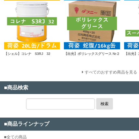
【シェル】コレナ S3RJ 32
【出光】ポリレックスグリース №２
【出光】ス
すべてのおすすめ商品を見る
■商品検索
検索
■商品ラインナップ
■全ての商品