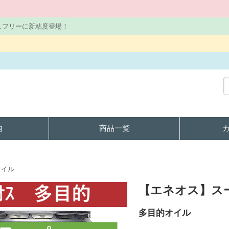
ュフリーに新粘度登場！
内
商品一覧
オイル
【エネオス】スー
多目的オイル