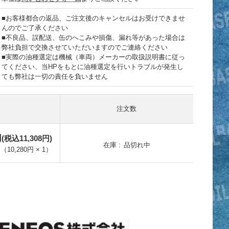
■お客様都合の返品、ご注文後のキャンセルはお受けできませ
んのでご了承ください
■不良品、誤配送、缶のへこみや損傷、漏れ等があった場合は
弊社負担で交換させていただいますのでご連絡ください
■実際の油種選定は機械（車両）メーカーの取扱説明書に従っ
てください、当HPをもとに油種選定を行いトラブルが発生し
ても弊社は一切の責任を負いません
注文数
円
(税込11,308円)
在庫
品切れ中
（
10,280円
×
1
）