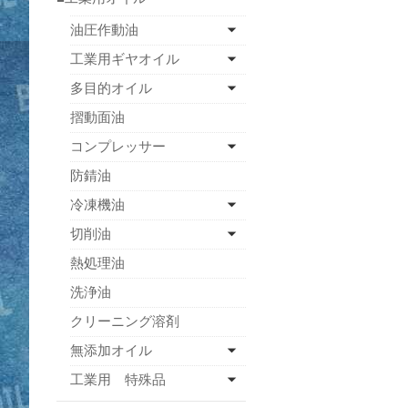
油圧作動油
工業用ギヤオイル
多目的オイル
摺動面油
コンプレッサー
防錆油
冷凍機油
切削油
熱処理油
洗浄油
クリーニング溶剤
無添加オイル
工業用 特殊品