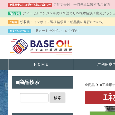
ご注文受付 一時停止に関するご案内
◆重要◆ご注文受付停止のお知らせ
ディーゼルエンジン車のDPF詰まりを根本解決！出光アッシ
商品情報
領収書・インボイス適格請求書・納品書の発行について
ご案内
「Bカート掛け払い」のご案内
お支払いについて
ＨＯＭＥ
ご利用案
■商品検索
全商品
■工業用
検索