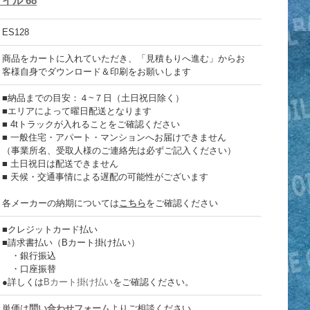
ル 68
ES128
商品をカートに入れていただき、「見積もりへ進む」からお
客様自身でダウンロード＆印刷をお願いします
■納品までの目安：４~７日（土日祝日除く）
■エリアによって曜日配送となります
■ 4tトラックが入れることをご確認ください
■ 一般住宅・アパート・マンションへお届けできません
（事業所名、受取人様のご連絡先は必ずご記入ください）
■ 土日祝日は配送できません
■ 天候・交通事情による遅配の可能性がございます
各メーカーの納期については
こちら
をご確認ください
■クレジットカード払い
■請求書払い（Bカート掛け払い）
・銀行振込
・口座振替
●詳しくは
Bカート掛け払い
をご確認ください。
単価は
問い合わせフォーム
よりご相談ください