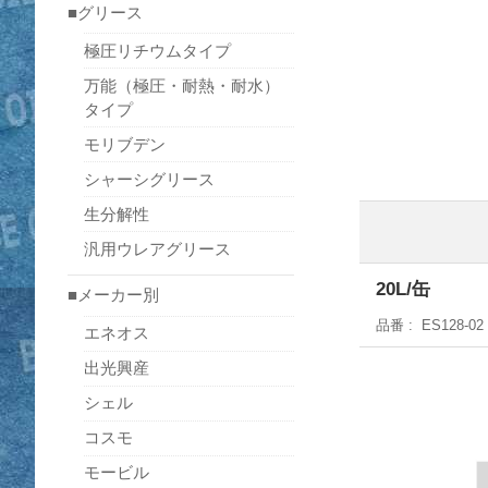
■グリース
極圧リチウムタイプ
万能（極圧・耐熱・耐水）
タイプ
モリブデン
シャーシグリース
生分解性
汎用ウレアグリース
20L/缶
■メーカー別
品番
ES128-02
エネオス
出光興産
シェル
コスモ
モービル