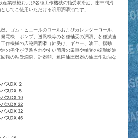
一般産業機械および各種工作機械の軸受潤滑油、歯車潤滑
油としてご使用いただける汎用潤滑油です。
延機、ゴム・ビニールのロールおよびカレンダーロール、
、発電機、ポンプ、送風機等の各種軸受の潤滑、各種減速
、工作機械の広範囲潤滑（軸受け、ギヤー、油圧、摺動
や油の劣化が促進されやすい箇所の歯車や軸受の循環給油
速回転の軸受潤滑、計器類、遠隔油圧機器の油圧作動油な
パスDX ２
パスDX ５
スDX 10
スDX 22
スDX 32
スDX 46