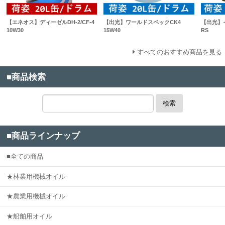
【エネオス】ディーゼルDH-2/CF-4
【出光】ワールドスペックCK4
【出光】
10W30
15W40
RS
すべてのおすすめ商品を見る
■商品検索
検索
■商品ラインナップ
■全ての商品
★林業用機械オイル
★農業用機械オイル
★船舶用オイル