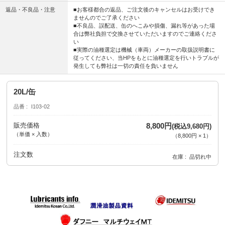
返品・不良品・注意
■お客様都合の返品、ご注文後のキャンセルはお受けでき
ませんのでご了承ください
■不良品、誤配送、缶のへこみや損傷、漏れ等があった場
合は弊社負担で交換させていただいますのでご連絡くださ
い
■実際の油種選定は機械（車両）メーカーの取扱説明書に
従ってください、当HPをもとに油種選定を行いトラブルが
発生しても弊社は一切の責任を負いません
20L/缶
品番
I103-02
販売価格
8,800円
(税込9,680円)
（単価 × 入数）
（
8,800円
×
1
）
注文数
在庫
品切れ中