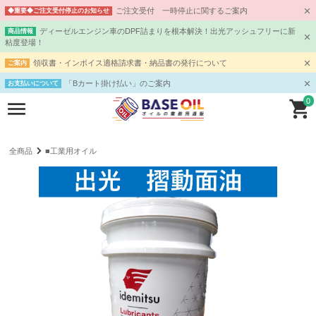
ご注文受付 一時停止に関するご案内
◆重要◆ご注文受付停止のお知らせ
ディーゼルエンジン車のDPF詰まりを根本解決！出光アッシュフリーに新
商品情報
粘度登場！
領収書・インボイス適格請求書・納品書の発行について
ご案内
「Bカート掛け払い」のご案内
お支払いについて
0
全商品
■工業用オイル