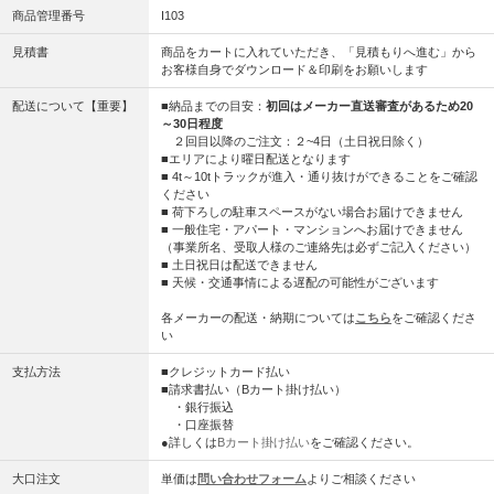
商品管理番号
I103
見積書
商品をカートに入れていただき、「見積もりへ進む」から
お客様自身でダウンロード＆印刷をお願いします
配送について【重要】
■納品までの目安：
初回はメーカー直送審査があるため20
～30日程度
２回目以降のご注文：２~4日（土日祝日除く）
■エリアにより曜日配送となります
■ 4t～10tトラックが進入・通り抜けができることをご確認
ください
■ 荷下ろしの駐車スペースがない場合お届けできません
■ 一般住宅・アパート・マンションへお届けできません
（事業所名、受取人様のご連絡先は必ずご記入ください）
■ 土日祝日は配送できません
■ 天候・交通事情による遅配の可能性がございます
各メーカーの配送・納期については
こちら
をご確認くださ
い
支払方法
■クレジットカード払い
■請求書払い（Bカート掛け払い）
・銀行振込
・口座振替
●詳しくは
Bカート掛け払い
をご確認ください。
大口注文
単価は
問い合わせフォーム
よりご相談ください